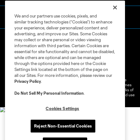
We and our partners use cookies, pixels, and
similar tracking technologies (“Cookies”) to enhance
your experience, deliver personalized content and
advertising, and improve our Sites. Some Cookies
may collect or share personal or video viewing
information with third parties. Certain Cookies are
essential for site functionality and cannot be disabled,
while others are optional and can be managed
through the options provided here or the Cookie
Terms of Service
Privacy Policy
Settings link located at the bottom of the page on
Do Not Sell or Share My Personal Information
Cookies Settings
all our Sites. For more information, please review our
©2026 MLS. The Major League Soccer and MLS name and shield are
Privacy Policy
.
registered trademarks of Major League Soccer, L.L.C. (“MLS”). The names
and logos of MLS teams are registered and/or common law trademarks of
Do Not Sell My Personal Information
.
MLS or are used with the permission of their owners. Any unauthorized use
is forbidden.
Cookies Settings
Reject Non-Essential Cookies