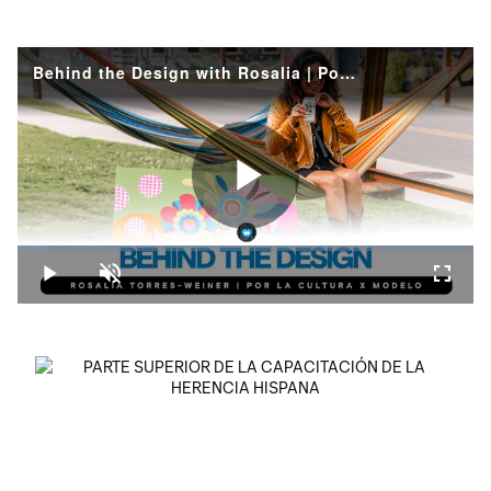
Behind the Design with Rosalia | Por La Cultura presented by Modelo
Play
Loaded
:
6.75%
Play
Unmute
Fullsc
Video