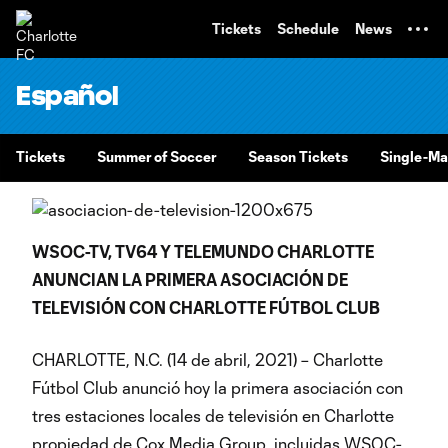
TENT
Tickets
Schedule
News
Español
Tickets
Summer of Soccer
Season Tickets
Single-Ma
WSOC-TV, TV64 Y TELEMUNDO CHARLOTTE
ANUNCIAN LA PRIMERA ASOCIACIÓN DE
TELEVISIÓN CON CHARLOTTE FÚTBOL CLUB
CHARLOTTE, N.C. (14 de abril, 2021) – Charlotte
Fútbol Club anunció hoy la primera asociación con
tres estaciones locales de televisión en Charlotte
propiedad de Cox Media Group, incluidas WSOC-