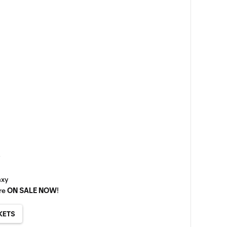
axy
are
ON SALE NOW
!
KETS