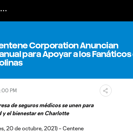
Centene Corporation Anuncian
anual para Apoyar a los Fanáticos
olinas
6:00 PM
presa de seguros médicos se unen para
y el bienestar en Charlotte
s, 20 de octubre, 2021) – Centene