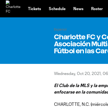
TENT
Tickets
Schedule
News
Roster
Espanol
Charlotte FC y 
Asociación Multi
Fútbol en las Car
Wednesday, Oct 20, 2021, 0
El Club de la MLS y la em
enfocarse en la comunidad 
CHARLOTTE, N.C. (miércole